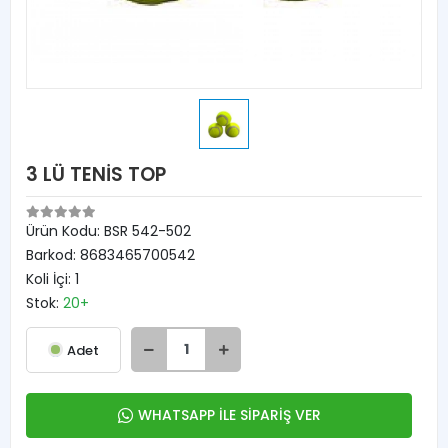
3 LÜ TENİS TOP
Ürün Kodu:
BSR 542-502
Barkod:
8683465700542
Koli İçi:
1
Stok:
20+
Adet
WHATSAPP İLE SİPARİŞ VER