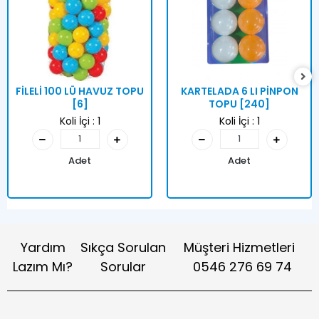
FİLELİ 100 LÜ HAVUZ TOPU
KARTELADA 6 LI PİNPON
[6]
TOPU [240]
Koli İçi :
1
Koli İçi :
1
Adet
Adet
Yardım
Sıkça Sorulan
Müşteri Hizmetleri
Lazım Mı?
Sorular
0546 276 69 74