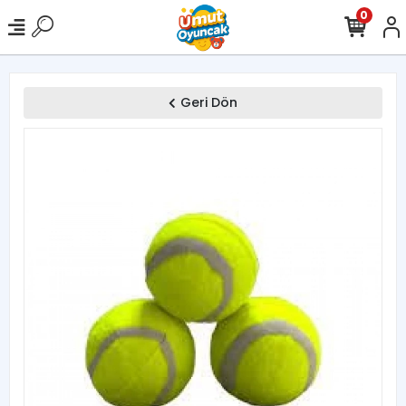
0
Geri Dön