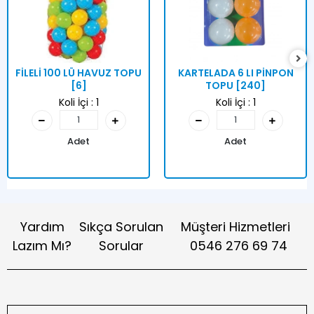
FİLELİ 100 LÜ HAVUZ TOPU
KARTELADA 6 LI PİNPON
[6]
TOPU [240]
Koli İçi :
1
Koli İçi :
1
Adet
Adet
Yardım
Sıkça Sorulan
Müşteri Hizmetleri
Lazım Mı?
Sorular
0546 276 69 74