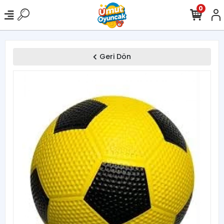
0
Geri Dön