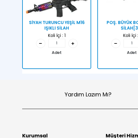
SİYAH TURUNCU YEŞİL M16
POŞ. BÜYÜK 
IŞIKLI SİLAH
SİLAH[3
Koli İçi :
1
Koli İçi 
Adet
Adet
Yardım Lazım Mı?
Kurumsal
Müşteri Hizm