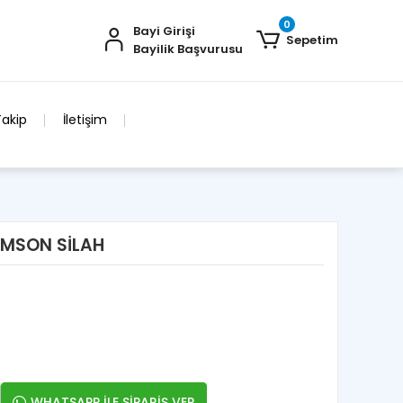
0
Bayi Girişi
Sepetim
Bayilik Başvurusu
Takip
İletişim
OMSON SİLAH
WHATSAPP İLE SİPARİŞ VER