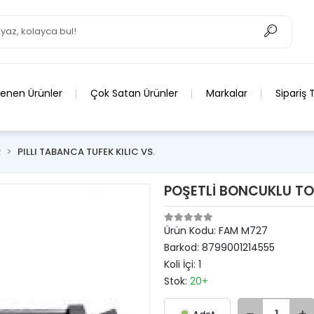
lenen Ürünler
Çok Satan Ürünler
Markalar
Sipariş 
R
PILLI TABANCA TUFEK KILIC VS.
POŞETLİ BONCUKLU T
Ürün Kodu:
FAM M727
Barkod:
8799001214555
Koli İçi:
1
Stok:
20+