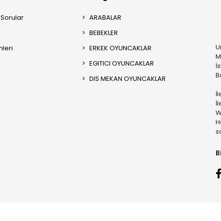
 Sorular
ARABALAR
BEBEKLER
U
mleri
ERKEK OYUNCAKLAR
M
EGITICI OYUNCAKLAR
İ
B
DIS MEKAN OYUNCAKLAR
İ
İ
W
H
s
B