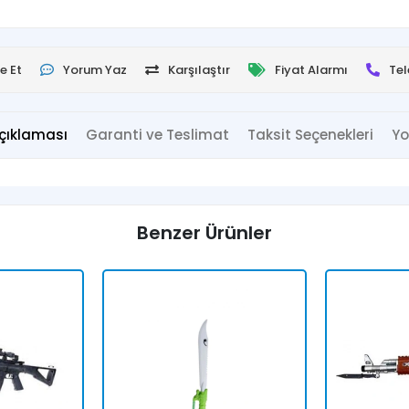
e Et
Yorum Yaz
Karşılaştır
Fiyat Alarmı
Tel
çıklaması
Garanti ve Teslimat
Taksit Seçenekleri
Yo
Benzer Ürünler