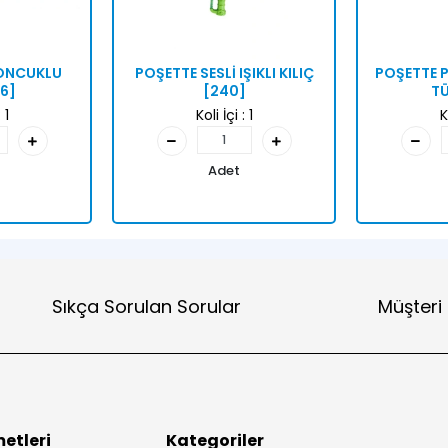
BONCUKLU
POŞETTE SESLİ IŞIKLI KILIÇ
POŞETTE P
6]
[240]
TÜ
:
1
Koli İçi :
1
K
Adet
Sıkça Sorulan Sorular
Müşteri
etleri
Kategoriler