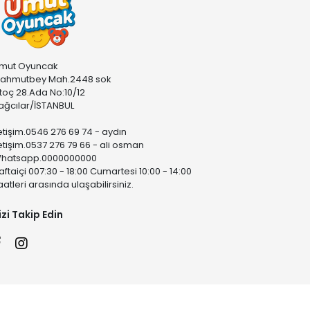
mut Oyuncak
ahmutbey Mah.2448 sok
stoç 28.Ada No:10/12
ağcılar/İSTANBUL
letişim.0546 276 69 74 - aydın
letişim.0537 276 79 66 - ali osman
hatsapp.0000000000
aftaiçi 007:30 - 18:00 Cumartesi 10:00 - 14:00
aatleri arasında ulaşabilirsiniz.
izi Takip Edin