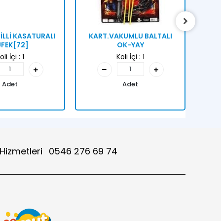
İLLİ KASATURALI
KART.VAKUMLU BALTALI
PVC
FEK[72]
OK-YAY
oli İçi :
1
Koli İçi :
1
Adet
Adet
 Hizmetleri
0546 276 69 74