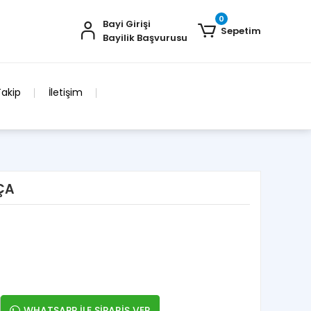
0
Bayi Girişi
Sepetim
Bayilik Başvurusu
Takip
İletişim
ÇA
WHATSAPP İLE SİPARİŞ VER