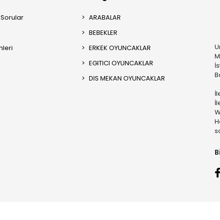
 Sorular
ARABALAR
BEBEKLER
U
mleri
ERKEK OYUNCAKLAR
M
EGITICI OYUNCAKLAR
İ
B
DIS MEKAN OYUNCAKLAR
İ
İ
W
H
s
B