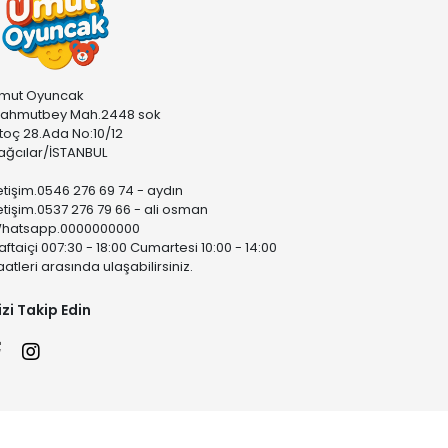
mut Oyuncak
ahmutbey Mah.2448 sok
stoç 28.Ada No:10/12
ağcılar/İSTANBUL
letişim.0546 276 69 74 - aydın
letişim.0537 276 79 66 - ali osman
hatsapp.0000000000
aftaiçi 007:30 - 18:00 Cumartesi 10:00 - 14:00
aatleri arasında ulaşabilirsiniz.
izi Takip Edin