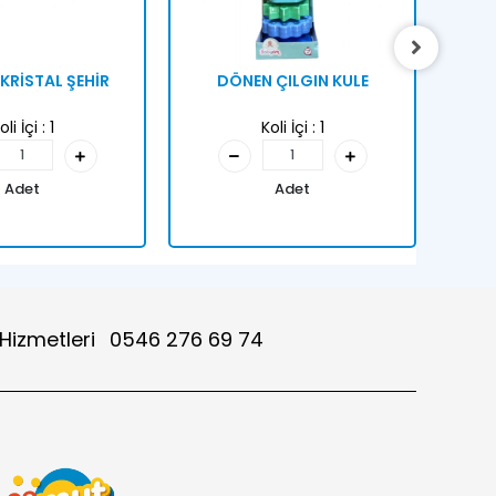
 KRİSTAL ŞEHİR
DÖNEN ÇILGIN KULE
MU
oli İçi :
1
Koli İçi :
1
Adet
Adet
 Hizmetleri
0546 276 69 74