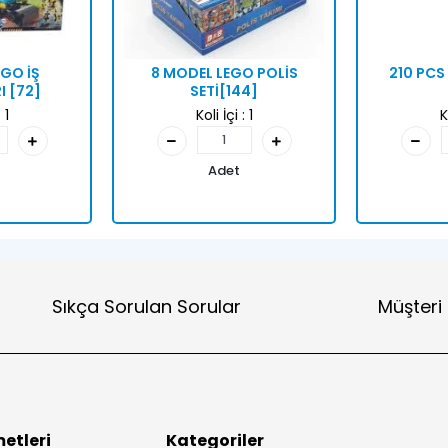
GO İŞ
8 MODEL LEGO POLİS
210 PCS
I [72]
SETİ[144]
:
1
Koli İçi :
1
K
Adet
Sıkça Sorulan Sorular
Müşteri
etleri
Kategoriler