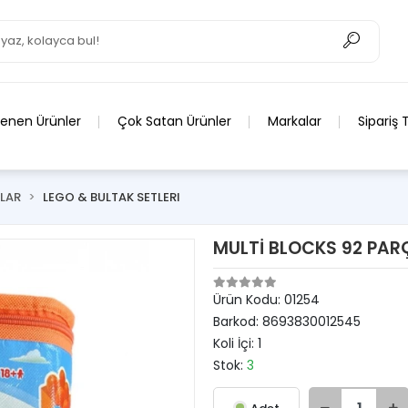
lenen Ürünler
Çok Satan Ürünler
Markalar
Sipariş 
LAR
LEGO & BULTAK SETLERI
MULTİ BLOCKS 92 PAR
Ürün Kodu:
01254
Barkod:
8693830012545
Koli İçi:
1
Stok:
3