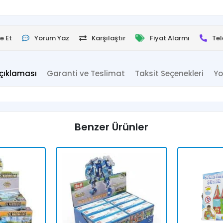
e Et
Yorum Yaz
Karşılaştır
Fiyat Alarmı
Tel
çıklaması
Garanti ve Teslimat
Taksit Seçenekleri
Yo
Benzer Ürünler