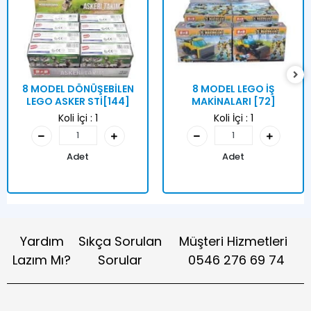
8 MODEL DÖNÜŞEBİLEN
8 MODEL LEGO İŞ
LEGO ASKER STİ[144]
MAKİNALARI [72]
Koli İçi :
1
Koli İçi :
1
Adet
Adet
Yardım
Sıkça Sorulan
Müşteri Hizmetleri
Lazım Mı?
Sorular
0546 276 69 74