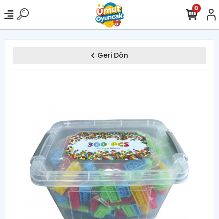
0
Geri Dön