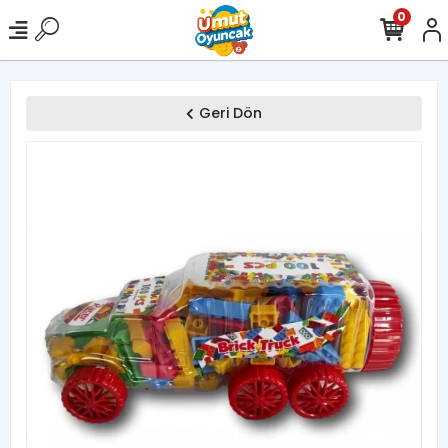
0
Geri Dön