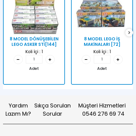
8 MODEL DÖNÜŞEBİLEN
8 MODEL LEGO İŞ
LEGO ASKER STİ[144]
MAKİNALARI [72]
Koli İçi :
1
Koli İçi :
1
Adet
Adet
Yardım
Sıkça Sorulan
Müşteri Hizmetleri
Lazım Mı?
Sorular
0546 276 69 74