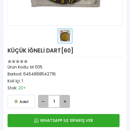
KÜÇÜK İĞNELİ DART[60]
Ürün Kodu:
M 005
Barkod:
6454868542716
Koli İçi:
1
Stok:
20+
Adet
WHATSAPP İLE SİPARİŞ VER