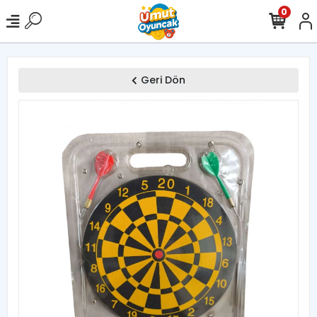
0
Geri Dön