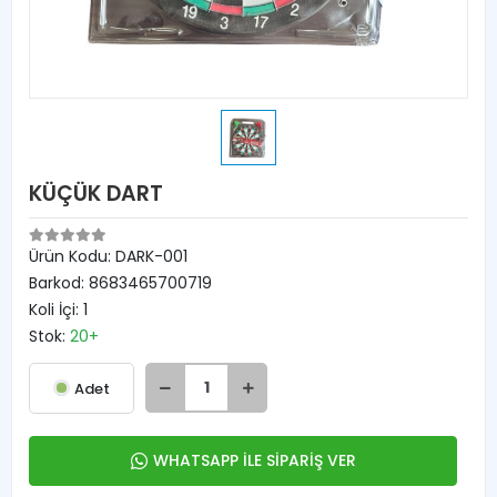
KÜÇÜK DART
Ürün Kodu:
DARK-001
Barkod:
8683465700719
Koli İçi:
1
Stok:
20+
Adet
WHATSAPP İLE SİPARİŞ VER