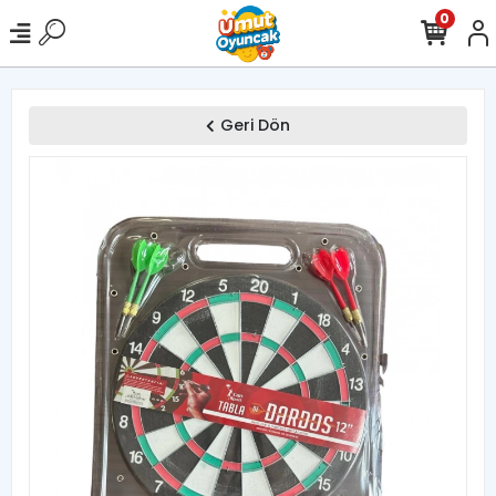
0
Geri Dön