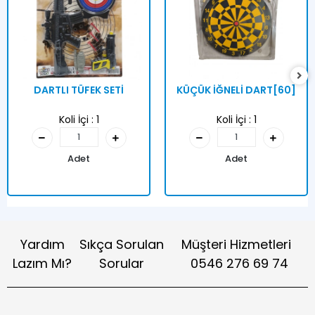
DARTLI TÜFEK SETİ
KÜÇÜK İĞNELİ DART[60]
Koli İçi :
1
Koli İçi :
1
Adet
Adet
Yardım
Sıkça Sorulan
Müşteri Hizmetleri
Lazım Mı?
Sorular
0546 276 69 74