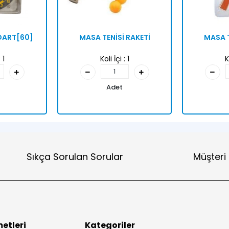
 DART[60]
MASA TENİSİ RAKETİ
MASA T
:
1
Koli İçi :
1
K
Adet
Sıkça Sorulan Sorular
Müşteri
etleri
Kategoriler