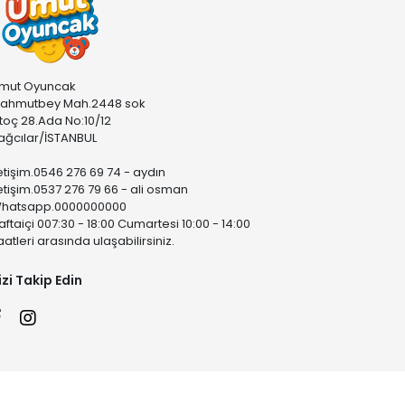
mut Oyuncak
ahmutbey Mah.2448 sok
stoç 28.Ada No:10/12
ağcılar/İSTANBUL
letişim.0546 276 69 74 - aydın
letişim.0537 276 79 66 - ali osman
hatsapp.0000000000
aftaiçi 007:30 - 18:00 Cumartesi 10:00 - 14:00
aatleri arasında ulaşabilirsiniz.
izi Takip Edin