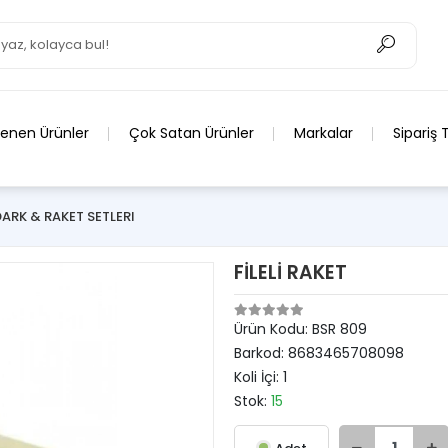
lenen Ürünler
Çok Satan Ürünler
Markalar
Sipariş 
DARK & RAKET SETLERI
FİLELİ RAKET
Ürün Kodu:
BSR 809
Barkod:
8683465708098
Koli İçi:
1
Stok:
15