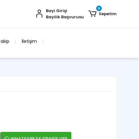
0
Bayi Girişi
Sepetim
Bayilik Başvurusu
Takip
İletişim
WHATSAPP İLE SİPARİŞ VER