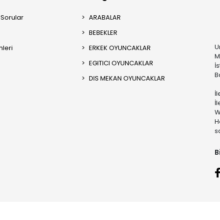
 Sorular
ARABALAR
BEBEKLER
U
mleri
ERKEK OYUNCAKLAR
M
EGITICI OYUNCAKLAR
İ
B
DIS MEKAN OYUNCAKLAR
İ
İ
W
H
s
B