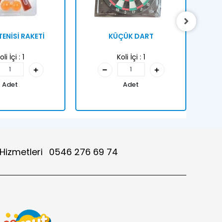
ENİSİ RAKETİ
KÜÇÜK DART
oli İçi :
1
Koli İçi :
1
Adet
Adet
 Hizmetleri
0546 276 69 74