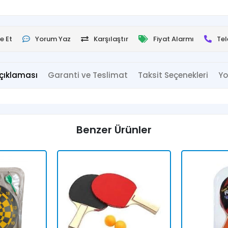
e Et
Yorum Yaz
Karşılaştır
Fiyat Alarmı
Tel
çıklaması
Garanti ve Teslimat
Taksit Seçenekleri
Yo
Benzer Ürünler