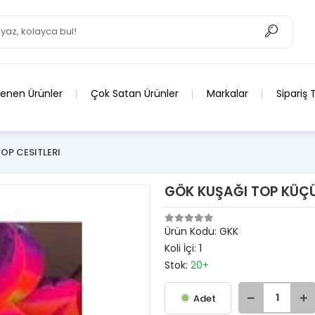
lenen Ürünler
Çok Satan Ürünler
Markalar
Sipariş 
TOP CESITLERI
GÖK KUŞAĞI TOP KÜÇ
Ürün Kodu:
GKK
Koli İçi:
1
Stok:
20+
Adet