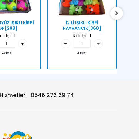
YÜZ IŞIKLI KİRPİ
12 Lİ IŞIKLI KİRPİ
12
OP[288]
HAYVANCIK[360]
oli İçi :
1
Koli İçi :
1
Adet
Adet
 Hizmetleri
0546 276 69 74