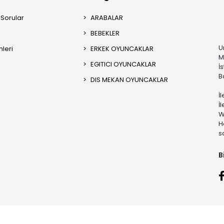
 Sorular
ARABALAR
BEBEKLER
U
mleri
ERKEK OYUNCAKLAR
M
EGITICI OYUNCAKLAR
İ
B
DIS MEKAN OYUNCAKLAR
İ
İ
W
H
s
B