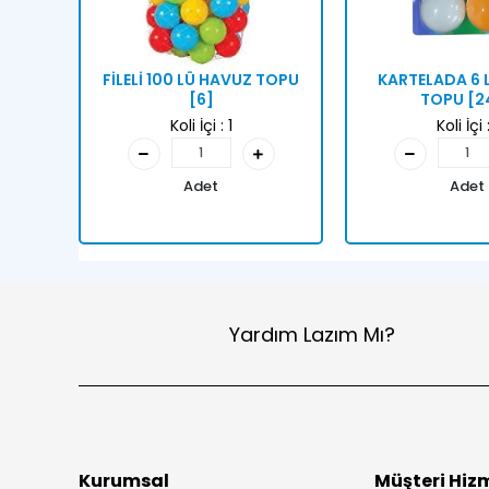
FİLELİ 100 LÜ HAVUZ TOPU
KARTELADA 6 L
[6]
TOPU [2
Koli İçi :
1
Koli İçi 
Adet
Adet
Yardım Lazım Mı?
Kurumsal
Müşteri Hizm