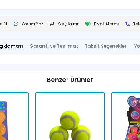
e Et
Yorum Yaz
Karşılaştır
Fiyat Alarmı
Tel
çıklaması
Garanti ve Teslimat
Taksit Seçenekleri
Yo
Benzer Ürünler