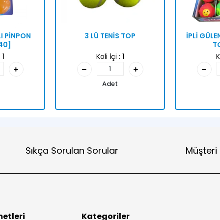
I PİNPON
3 LÜ TENİS TOP
İPLİ GÜLEN
40]
T
:
1
Koli İçi :
1
K
Adet
Sıkça Sorulan Sorular
Müşteri
etleri
Kategoriler