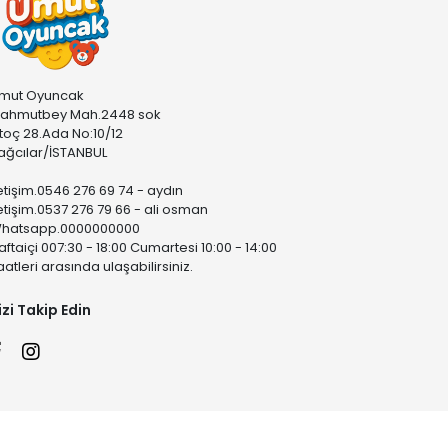
mut Oyuncak
ahmutbey Mah.2448 sok
stoç 28.Ada No:10/12
ağcılar/İSTANBUL
letişim.0546 276 69 74 - aydın
letişim.0537 276 79 66 - ali osman
hatsapp.0000000000
aftaiçi 007:30 - 18:00 Cumartesi 10:00 - 14:00
aatleri arasında ulaşabilirsiniz.
izi Takip Edin