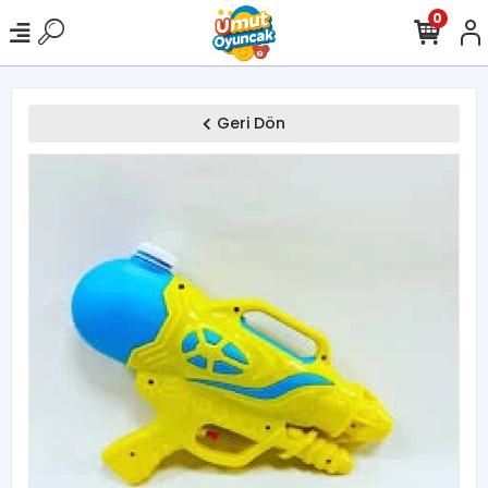
0
Geri Dön