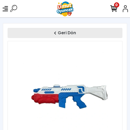
0
Geri Dön