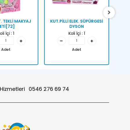
T. TEKLİ MAKYAJ
KUT.PİLLİ ELEK. SÜPÜRGESİ
KUTU
ETİ[72]
DYSON
oli İçi :
1
Koli İçi :
1
Adet
Adet
 Hizmetleri
0546 276 69 74