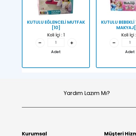
KUTULU EĞLENCELİ MUTFAK
KUTULU BEBEKLİ 
[10]
MAKYAJ[
Koli İçi :
1
Koli İçi 
Adet
Adet
Yardım Lazım Mı?
Kurumsal
Müşteri Hizm