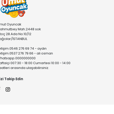
mut Oyuncak
ahmutbey Mah.2448 sok
stoç 28.Ada No:10/12
ağcılar/İSTANBUL
letişim.0546 276 69 74 - aydın
letişim.0537 276 79 66 - ali osman
hatsapp.0000000000
aftaiçi 007:30 - 18:00 Cumartesi 10:00 - 14:00
aatleri arasında ulaşabilirsiniz.
izi Takip Edin