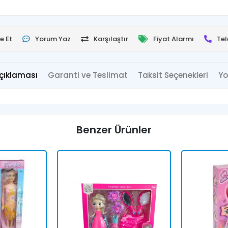
e Et
Yorum Yaz
Karşılaştır
Fiyat Alarmı
Tel
çıklaması
Garanti ve Teslimat
Taksit Seçenekleri
Yo
Benzer Ürünler