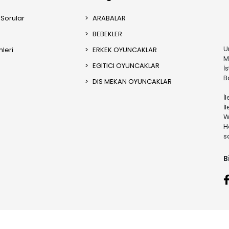
 Sorular
ARABALAR
BEBEKLER
U
mleri
ERKEK OYUNCAKLAR
M
EGITICI OYUNCAKLAR
İ
B
DIS MEKAN OYUNCAKLAR
İ
İ
W
H
s
B