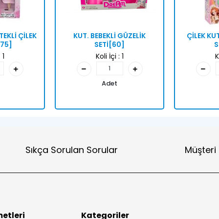
TEKLİ ÇİLEK
KUT. BEBEKLİ GÜZELİK
ÇİLEK KU
75]
SETİ[60]
S
:
1
Koli İçi :
1
K
Adet
Sıkça Sorulan Sorular
Müşteri
etleri
Kategoriler