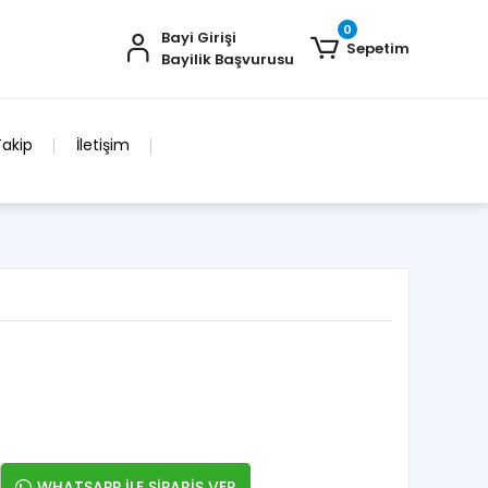
0
Bayi Girişi
Sepetim
Bayilik Başvurusu
Takip
İletişim
WHATSAPP İLE SİPARİŞ VER