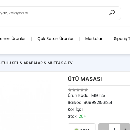
lenen Ürünler
Çok Satan Ürünler
Markalar
Sipariş 
UTULU SET & ARABALAR & MUTFAK & EV
ÜTÜ MASASI
Ürün Kodu:
İMG 125
Barkod:
8699921561251
Koli İçi:
1
Stok:
20+