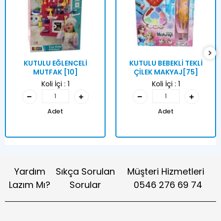
KUTULU EĞLENCELİ
KUTULU BEBEKLİ TEKLİ
MUTFAK [10]
ÇİLEK MAKYAJ[75]
Koli İçi :
1
Koli İçi :
1
Adet
Adet
Yardım
Sıkça Sorulan
Müşteri Hizmetleri
Lazım Mı?
Sorular
0546 276 69 74