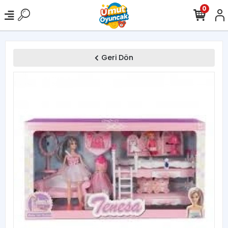
0
Geri Dön