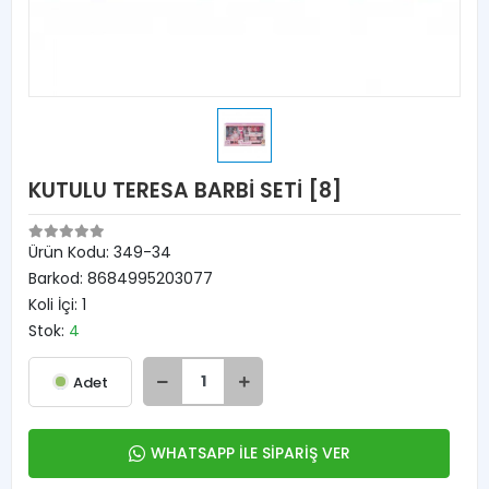
KUTULU TERESA BARBİ SETİ [8]
Ürün Kodu:
349-34
Barkod:
8684995203077
Koli İçi:
1
Stok:
4
Adet
WHATSAPP İLE SİPARİŞ VER