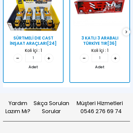
SÜRTMELİ DIE CAST
3 KATLI 3 ARABALI
İNŞAAT ARAÇLARI[24]
TÜRKİYE TIR[36]
Koli İçi :
1
Koli İçi :
1
Adet
Adet
Yardım
Sıkça Sorulan
Müşteri Hizmetleri
Lazım Mı?
Sorular
0546 276 69 74