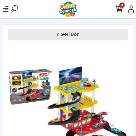
0
Geri Dön