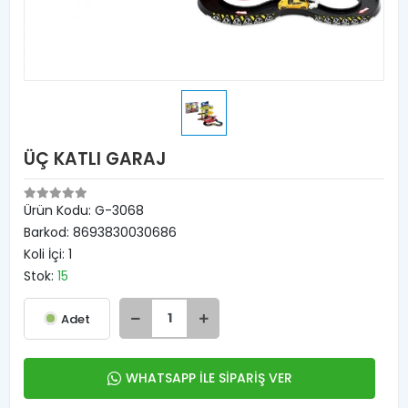
ÜÇ KATLI GARAJ
Ürün Kodu:
G-3068
Barkod:
8693830030686
Koli İçi:
1
Stok:
15
Adet
WHATSAPP İLE SİPARİŞ VER