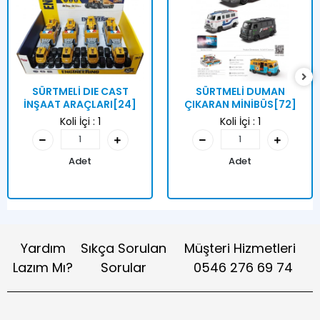
SÜRTMELİ DIE CAST
SÜRTMELİ DUMAN
İNŞAAT ARAÇLARI[24]
ÇIKARAN MİNİBÜS[72]
Koli İçi :
1
Koli İçi :
1
Adet
Adet
Yardım
Sıkça Sorulan
Müşteri Hizmetleri
Lazım Mı?
Sorular
0546 276 69 74