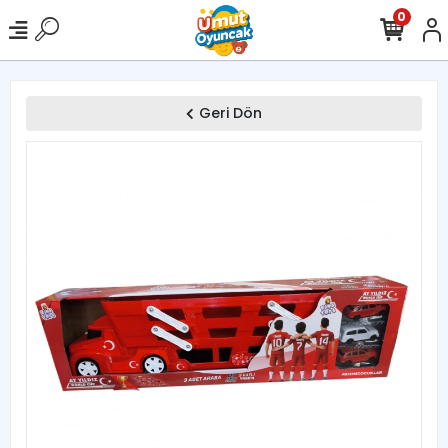
0
Geri Dön