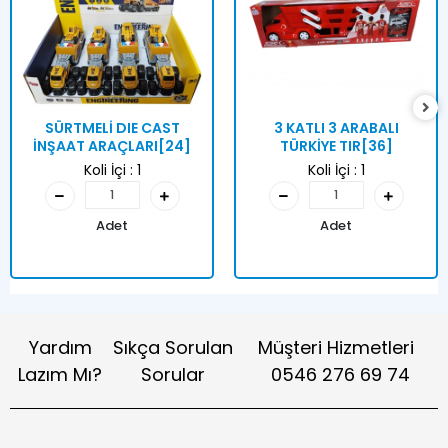
SÜRTMELİ DIE CAST
3 KATLI 3 ARABALI
İNŞAAT ARAÇLARI[24]
TÜRKİYE TIR[36]
Koli İçi :
1
Koli İçi :
1
Adet
Adet
Yardım
Sıkça Sorulan
Müşteri Hizmetleri
Lazım Mı?
Sorular
0546 276 69 74