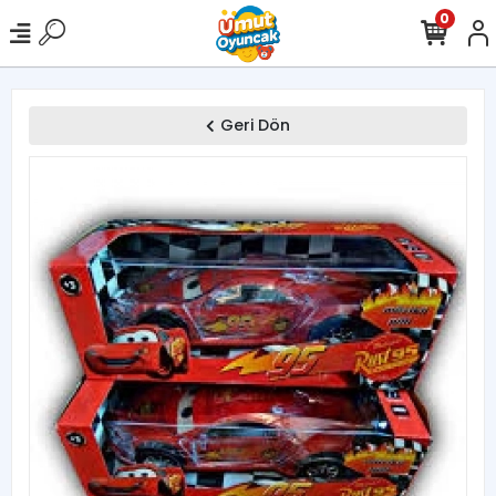
0
Geri Dön