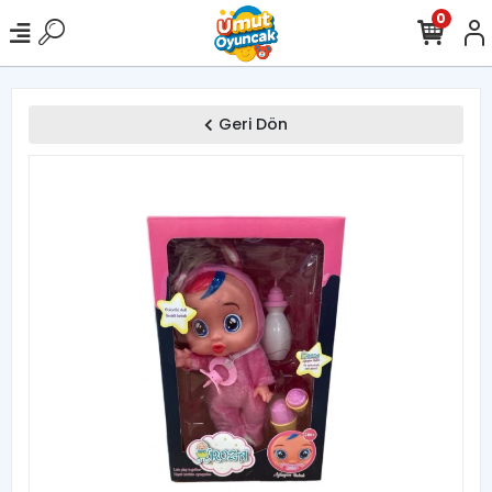
0
Geri Dön