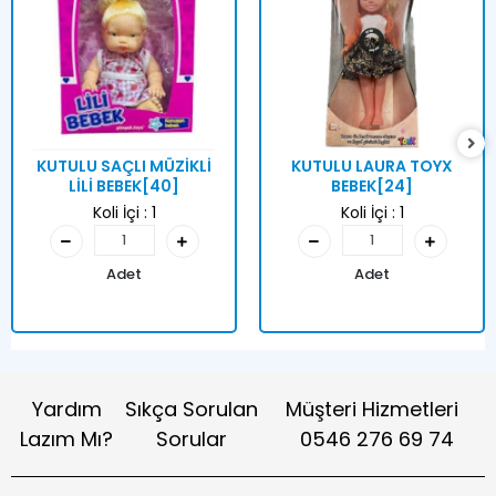
KUTULU SAÇLI MÜZİKLİ
KUTULU LAURA TOYX
LİLİ BEBEK[40]
BEBEK[24]
Koli İçi :
1
Koli İçi :
1
Adet
Adet
Yardım
Sıkça Sorulan
Müşteri Hizmetleri
Lazım Mı?
Sorular
0546 276 69 74