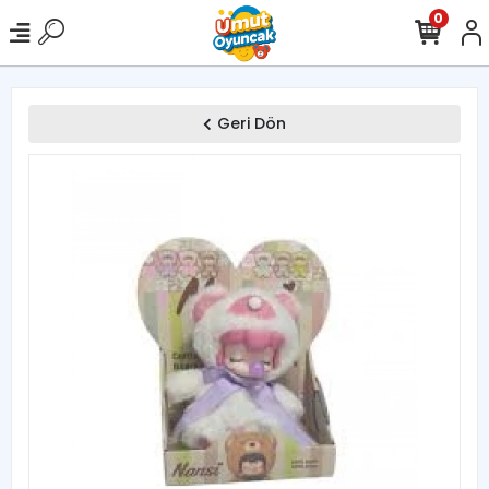
0
Geri Dön