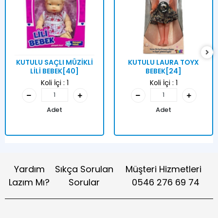
KUTULU SAÇLI MÜZİKLİ
KUTULU LAURA TOYX
LİLİ BEBEK[40]
BEBEK[24]
Koli İçi :
1
Koli İçi :
1
Adet
Adet
Yardım
Sıkça Sorulan
Müşteri Hizmetleri
Lazım Mı?
Sorular
0546 276 69 74