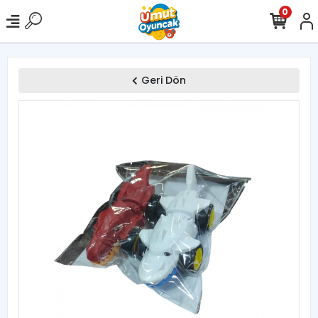
0
Geri Dön