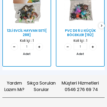
12Lİ EVCİL HAYVAN SETİ[
PVC DE 6 LI KÜÇÜK
288]
BÖCEKLER [192]
Koli İçi :
1
Koli İçi :
1
Adet
Adet
Yardım
Sıkça Sorulan
Müşteri Hizmetleri
Lazım Mı?
Sorular
0546 276 69 74