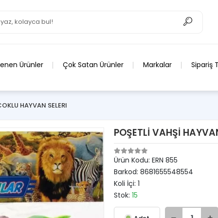
lenen Ürünler
Çok Satan Ürünler
Markalar
Sipariş 
COKLU HAYVAN SELERI
POŞETLİ VAHŞİ HAYVA
Ürün Kodu:
ERN 855
Barkod:
8681655548554
Koli İçi:
1
Stok:
15