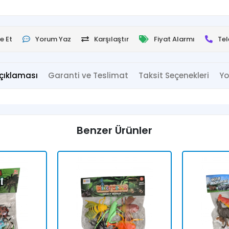
e Et
Yorum Yaz
Karşılaştır
Fiyat Alarmı
Tel
çıklaması
Garanti ve Teslimat
Taksit Seçenekleri
Yo
Benzer Ürünler