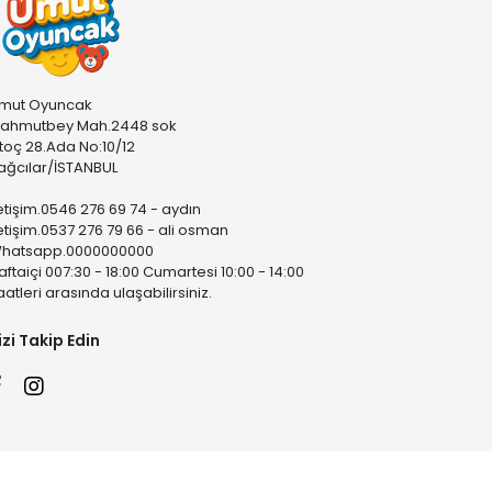
mut Oyuncak
ahmutbey Mah.2448 sok
stoç 28.Ada No:10/12
ağcılar/İSTANBUL
letişim.0546 276 69 74 - aydın
letişim.0537 276 79 66 - ali osman
hatsapp.0000000000
aftaiçi 007:30 - 18:00 Cumartesi 10:00 - 14:00
aatleri arasında ulaşabilirsiniz.
izi Takip Edin