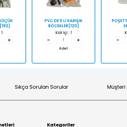
 KÜÇÜK
PVC DE 5 Lİ KARIŞIK
POŞETT
[192]
BÖCEKLER[120]
S
:
1
Koli İçi :
1
K
Adet
Sıkça Sorulan Sorular
Müşteri
etleri
Kategoriler