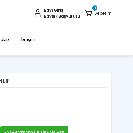
0
Bayi Girişi
Sepetim
Bayilik Başvurusu
Takip
İletişim
NLR
WHATSAPP İLE SİPARİŞ VER