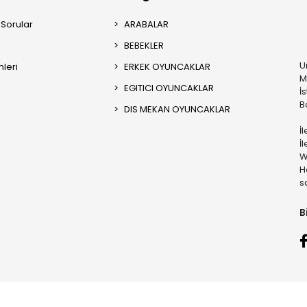
 Sorular
ARABALAR
BEBEKLER
U
mleri
ERKEK OYUNCAKLAR
M
EGITICI OYUNCAKLAR
İ
B
DIS MEKAN OYUNCAKLAR
İ
İ
W
H
s
B