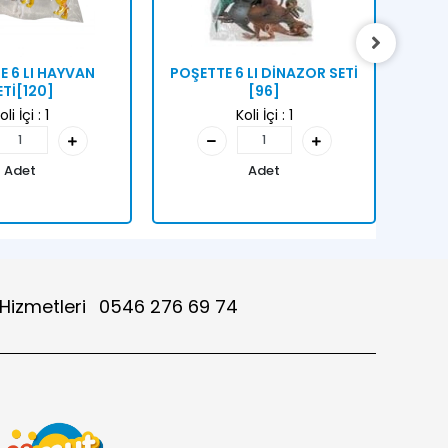
E 6 LI HAYVAN
POŞETTE 6 LI DİNAZOR SETİ
6 LI
ETİ[120]
[96]
oli İçi :
1
Koli İçi :
1
Adet
Adet
 Hizmetleri
0546 276 69 74