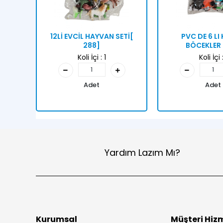
12Lİ EVCİL HAYVAN SETİ[
PVC DE 6 LI
288]
BÖCEKLER 
Koli İçi :
1
Koli İçi 
Adet
Adet
Yardım Lazım Mı?
Kurumsal
Müşteri Hizm