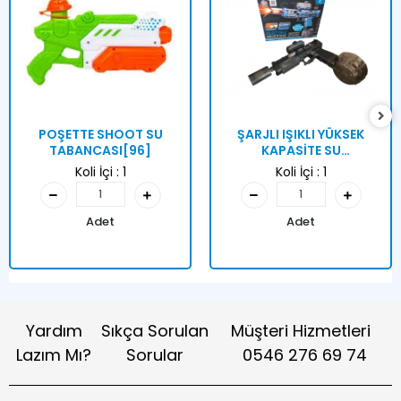
POŞETTE SHOOT SU
ŞARJLI IŞIKLI YÜKSEK
TABANCASI[96]
KAPASİTE SU
TABANCASI[24]
Koli İçi :
1
Koli İçi :
1
Adet
Adet
Yardım
Sıkça Sorulan
Müşteri Hizmetleri
Lazım Mı?
Sorular
0546 276 69 74