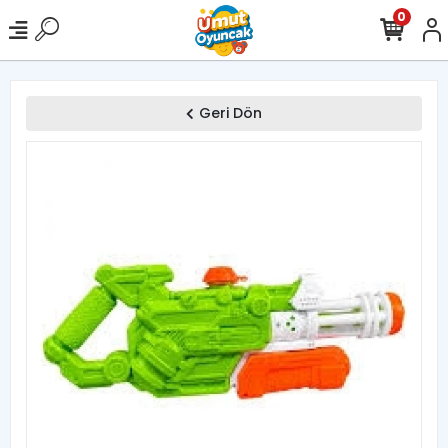
0
Geri Dön