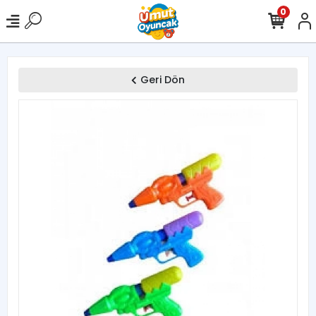
0
Geri Dön