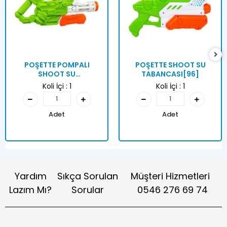
POŞETTE POMPALI
POŞETTE SHOOT SU
SHOOT SU
TABANCASI[96]
TABANCASI[48]
Koli İçi :
1
Koli İçi :
1
Adet
Adet
Yardım
Sıkça Sorulan
Müşteri Hizmetleri
Lazım Mı?
Sorular
0546 276 69 74