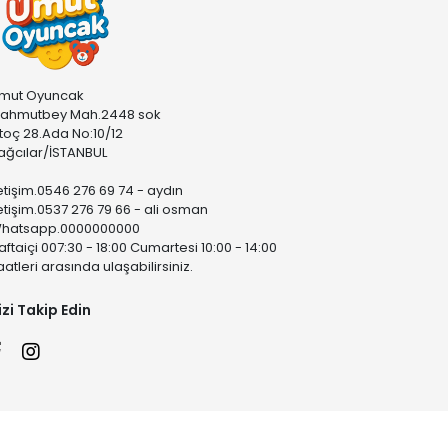
mut Oyuncak
ahmutbey Mah.2448 sok
stoç 28.Ada No:10/12
ağcılar/İSTANBUL
letişim.0546 276 69 74 - aydın
letişim.0537 276 79 66 - ali osman
hatsapp.0000000000
aftaiçi 007:30 - 18:00 Cumartesi 10:00 - 14:00
aatleri arasında ulaşabilirsiniz.
izi Takip Edin