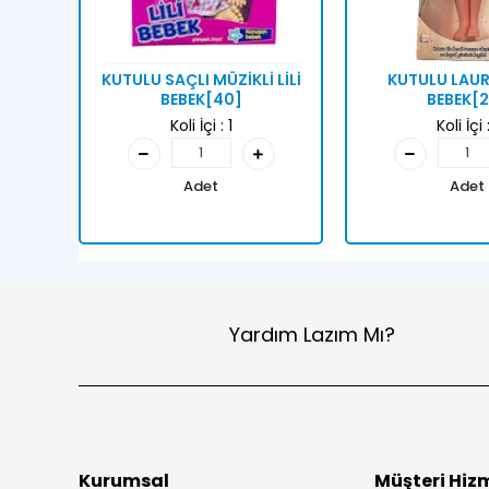
KUTULU SAÇLI MÜZİKLİ LİLİ
KUTULU LAU
BEBEK[40]
BEBEK[
Koli İçi :
1
Koli İçi 
Adet
Adet
Yardım Lazım Mı?
Kurumsal
Müşteri Hizm