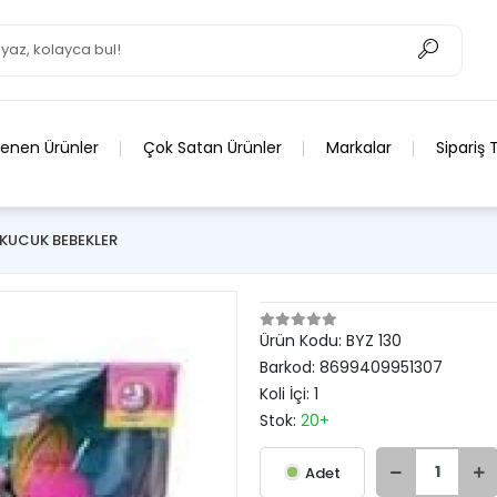
lenen Ürünler
Çok Satan Ürünler
Markalar
Sipariş 
 KUCUK BEBEKLER
Ürün Kodu:
BYZ 130
Barkod:
8699409951307
Koli İçi:
1
Stok:
20+
Adet