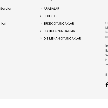
 Sorular
ARABALAR
BEBEKLER
U
mleri
ERKEK OYUNCAKLAR
M
EGITICI OYUNCAKLAR
İ
B
DIS MEKAN OYUNCAKLAR
İ
İ
W
H
s
B