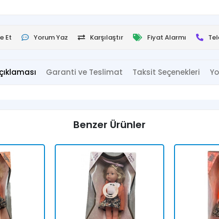
e Et
Yorum Yaz
Karşılaştır
Fiyat Alarmı
Tel
çıklaması
Garanti ve Teslimat
Taksit Seçenekleri
Yo
Benzer Ürünler