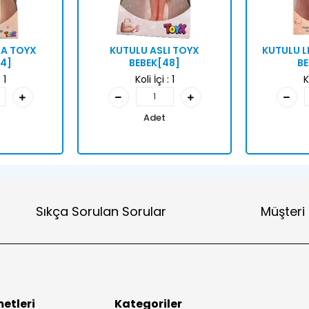
RA TOYX
KUTULU ASLI TOYX
KUTULU L
24]
BEBEK[48]
BE
:
1
Koli İçi :
1
K
Adet
Sıkça Sorulan Sorular
Müşteri
etleri
Kategoriler