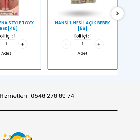
ENA STYLE TOYX
NANSİ 1. NESİL AÇIK BEBEK
NANS
BEK[48]
[56]
oli İçi :
1
Koli İçi :
1
Adet
Adet
 Hizmetleri
0546 276 69 74