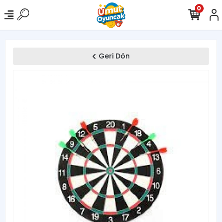
0
Geri Dön