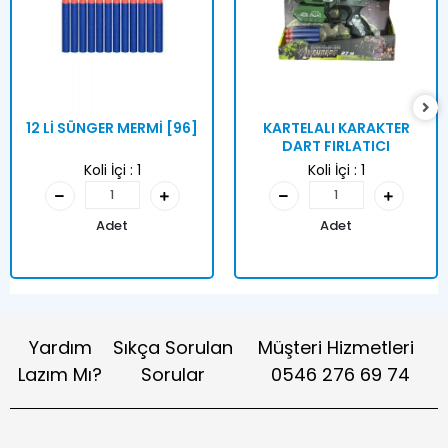
12 Lİ SÜNGER MERMİ [96]
KARTELALI KARAKTER
DART FIRLATICI
Koli İçi :
1
Koli İçi :
1
Adet
Adet
Yardım
Sıkça Sorulan
Müşteri Hizmetleri
Lazım Mı?
Sorular
0546 276 69 74