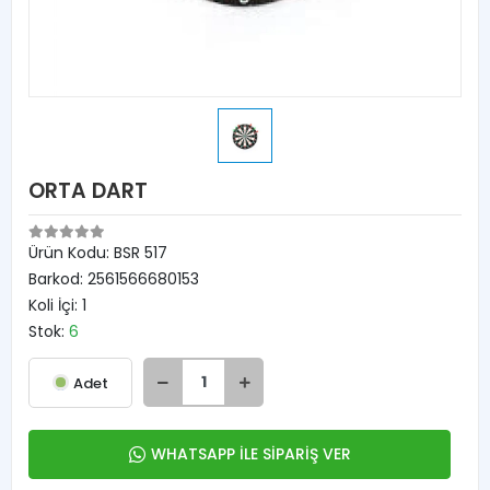
ORTA DART
Ürün Kodu:
BSR 517
Barkod:
2561566680153
Koli İçi:
1
Stok:
6
Adet
WHATSAPP İLE SİPARİŞ VER