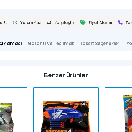
e Et
Yorum Yaz
Karşılaştır
Fiyat Alarmı
Tel
çıklaması
Garanti ve Teslimat
Taksit Seçenekleri
Yo
Benzer Ürünler