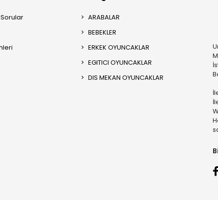
 Sorular
ARABALAR
BEBEKLER
U
mleri
ERKEK OYUNCAKLAR
M
EGITICI OYUNCAKLAR
İ
B
DIS MEKAN OYUNCAKLAR
İ
İ
W
H
s
B