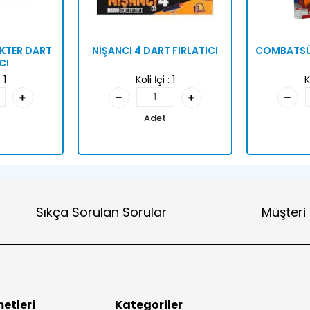
AKTER DART
NİŞANCI 4 DART FIRLATICI
COMBATSÜ
CI
:
1
Koli İçi :
1
K
Adet
Sıkça Sorulan Sorular
Müşteri
etleri
Kategoriler