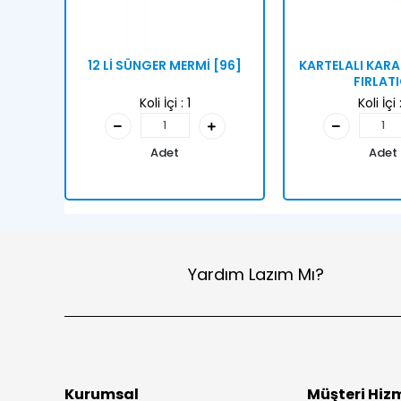
12 Lİ SÜNGER MERMİ [96]
KARTELALI KAR
FIRLATI
Koli İçi :
1
Koli İçi 
Adet
Adet
Yardım Lazım Mı?
Kurumsal
Müşteri Hizm