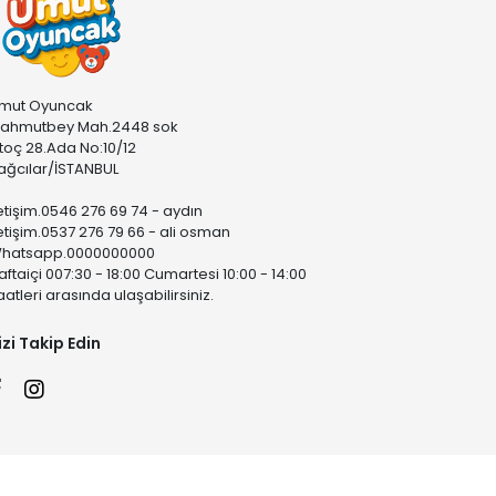
mut Oyuncak
ahmutbey Mah.2448 sok
stoç 28.Ada No:10/12
ağcılar/İSTANBUL
letişim.0546 276 69 74 - aydın
letişim.0537 276 79 66 - ali osman
hatsapp.0000000000
aftaiçi 007:30 - 18:00 Cumartesi 10:00 - 14:00
aatleri arasında ulaşabilirsiniz.
izi Takip Edin