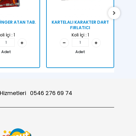
NGER ATAN TAB.
KARTELALI KARAKTER DART
KAR
FIRLATICI
oli İçi :
1
Koli İçi :
1
Adet
Adet
 Hizmetleri
0546 276 69 74