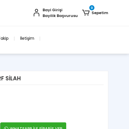
0
Bayi Girişi
Sepetim
Bayilik Başvurusu
Takip
İletişim
F SİLAH
WHATSAPP İLE SİPARİŞ VER