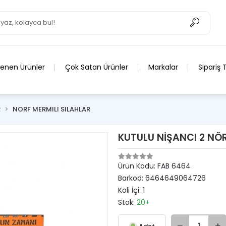
lenen Ürünler
Çok Satan Ürünler
Markalar
Sipariş 
R
NORF MERMILI SILAHLAR
KUTULU NİŞANCI 2 NÖR
Ürün Kodu:
FAB 6464
Barkod:
6464649064726
Koli İçi:
1
Stok:
20+