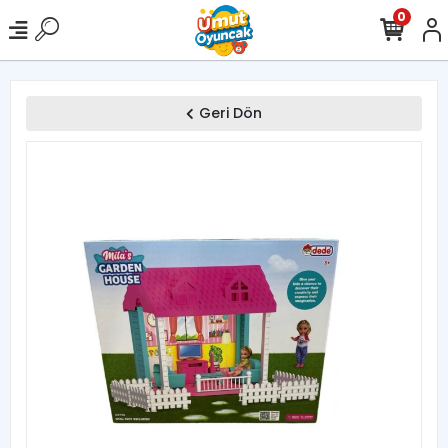
0
Geri Dön