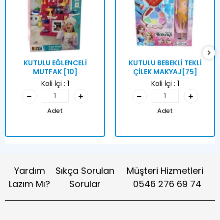
KUTULU EĞLENCELİ
KUTULU BEBEKLİ TEKLİ
MUTFAK [10]
ÇİLEK MAKYAJ[75]
Koli İçi :
1
Koli İçi :
1
Adet
Adet
Yardım
Sıkça Sorulan
Müşteri Hizmetleri
Lazım Mı?
Sorular
0546 276 69 74