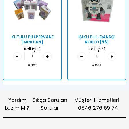
KUTULU PİLİ PERVANE
IŞIKLI PİLLİ DANSÇI
[MINI FAN]
ROBOT[96]
Koli İçi :
1
Koli İçi :
1
Adet
Adet
Yardım
Sıkça Sorulan
Müşteri Hizmetleri
Lazım Mı?
Sorular
0546 276 69 74