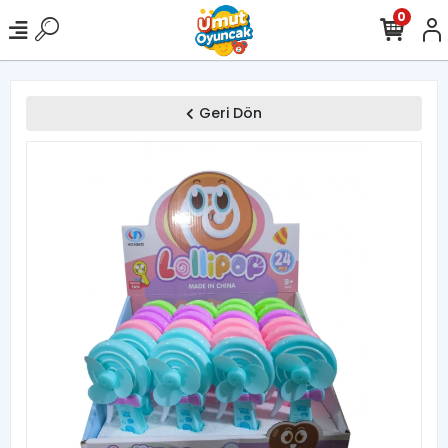
0
Geri Dön