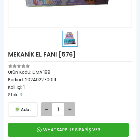
MEKANİK EL FANI [576]
Ürün Kodu:
DMA 199
Barkod:
2024022700111
Koli İçi:
1
Stok:
3
Adet
WHATSAPP İLE SİPARİŞ VER