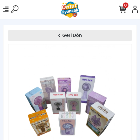
0
Geri Dön