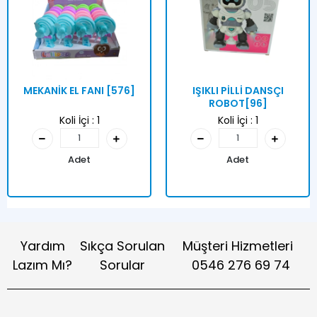
MEKANİK EL FANI [576]
IŞIKLI PİLLİ DANSÇI
ROBOT[96]
Koli İçi :
1
Koli İçi :
1
Adet
Adet
Yardım
Sıkça Sorulan
Müşteri Hizmetleri
Lazım Mı?
Sorular
0546 276 69 74