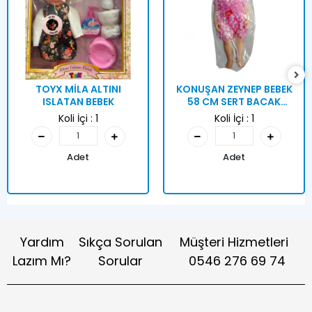
TOYX MİLA ALTINI
KONUŞAN ZEYNEP BEBEK
ISLATAN BEBEK
58 CM SERT BACAK
KUTULU
Koli İçi :
1
Koli İçi :
1
Adet
Adet
Yardım
Sıkça Sorulan
Müşteri Hizmetleri
Lazım Mı?
Sorular
0546 276 69 74