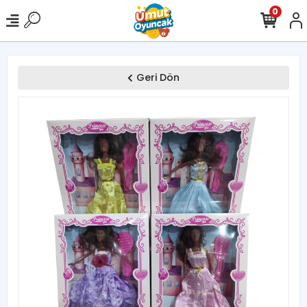
0
Geri Dön