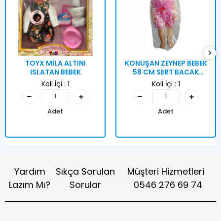
TOYX MİLA ALTINI
KONUŞAN ZEYNEP BEBEK
ISLATAN BEBEK
58 CM SERT BACAK
KUTULU
Koli İçi :
1
Koli İçi :
1
Adet
Adet
Yardım
Sıkça Sorulan
Müşteri Hizmetleri
Lazım Mı?
Sorular
0546 276 69 74