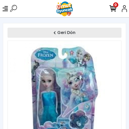
0
Geri Dön