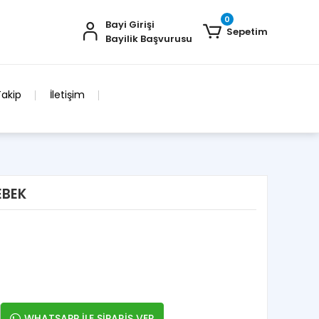
0
Bayi Girişi
Sepetim
Bayilik Başvurusu
Takip
İletişim
EBEK
WHATSAPP İLE SİPARİŞ VER