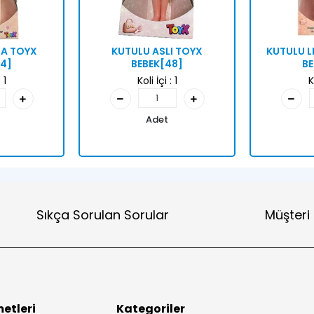
RA TOYX
KUTULU ASLI TOYX
KUTULU L
24]
BEBEK[48]
BE
:
1
Koli İçi :
1
K
Adet
Sıkça Sorulan Sorular
Müşteri
etleri
Kategoriler