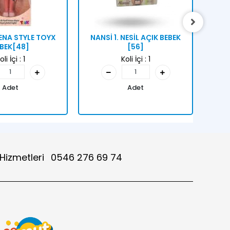
ENA STYLE TOYX
NANSİ 1. NESİL AÇIK BEBEK
NANS
BEK[48]
[56]
oli İçi :
1
Koli İçi :
1
Adet
Adet
 Hizmetleri
0546 276 69 74