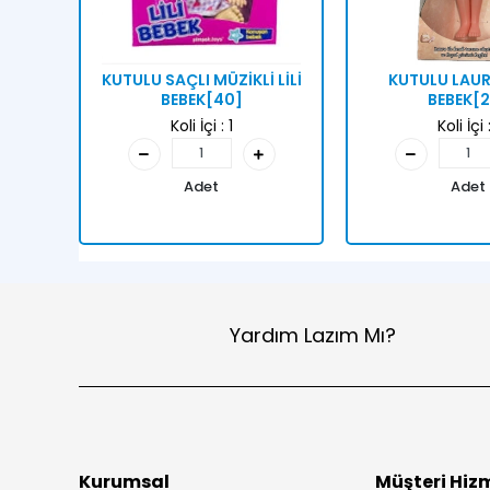
KUTULU SAÇLI MÜZİKLİ LİLİ
KUTULU LAU
BEBEK[40]
BEBEK[
Koli İçi :
1
Koli İçi 
Adet
Adet
Yardım Lazım Mı?
Kurumsal
Müşteri Hizm