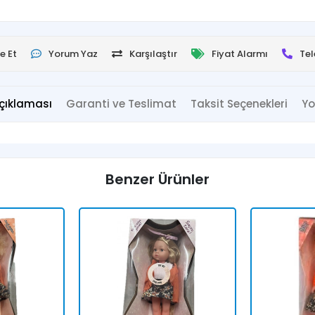
e Et
Yorum Yaz
Karşılaştır
Fiyat Alarmı
Tel
çıklaması
Garanti ve Teslimat
Taksit Seçenekleri
Yo
Benzer Ürünler