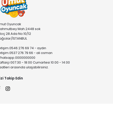
mut Oyuncak
ahmutbey Mah.2448 sok
stoç 28.Ada No:10/12
ağcılar/İSTANBUL
letişim.0546 276 69 74 - aydın
letişim.0537 276 79 66 - ali osman
hatsapp.0000000000
aftaiçi 007:30 - 18:00 Cumartesi 10:00 - 14:00
aatleri arasında ulaşabilirsiniz.
izi Takip Edin