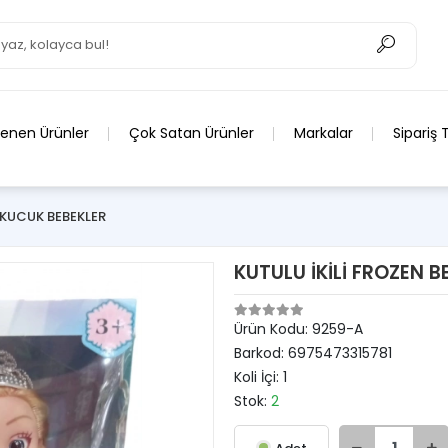
lenen Ürünler
Çok Satan Ürünler
Markalar
Sipariş 
 KUCUK BEBEKLER
KUTULU İKİLİ FROZEN B
Ürün Kodu:
9259-A
Barkod:
6975473315781
Koli İçi:
1
Stok:
2