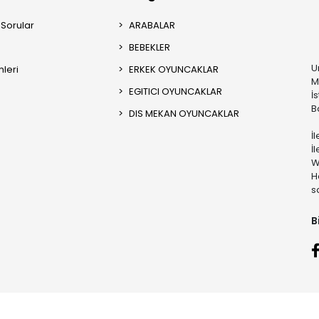
 Sorular
ARABALAR
BEBEKLER
U
mleri
ERKEK OYUNCAKLAR
M
EGITICI OYUNCAKLAR
İ
B
DIS MEKAN OYUNCAKLAR
İ
İ
W
H
s
B