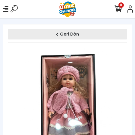
0
Geri Dön