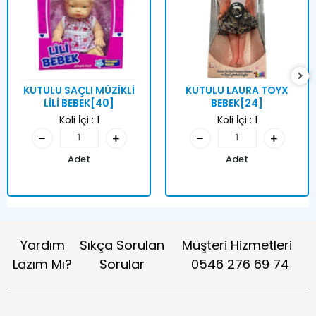
KUTULU SAÇLI MÜZİKLİ
KUTULU LAURA TOYX
LİLİ BEBEK[40]
BEBEK[24]
Koli İçi :
1
Koli İçi :
1
Adet
Adet
Yardım
Sıkça Sorulan
Müşteri Hizmetleri
Lazım Mı?
Sorular
0546 276 69 74