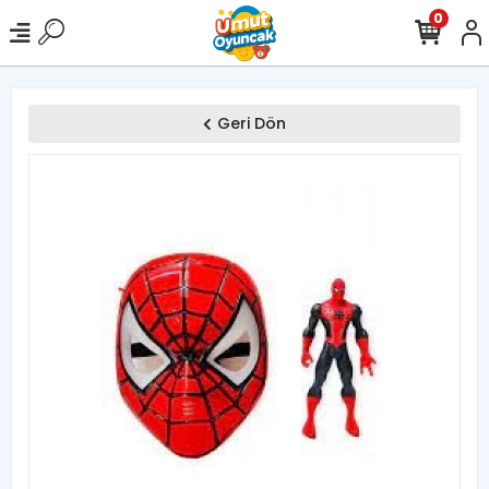
0
Geri Dön