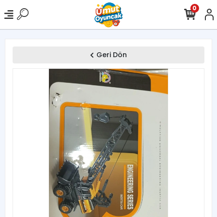
0
Geri Dön