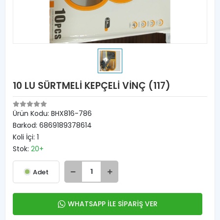
10 LU SÜRTMELİ KEPÇELİ VİNÇ (117)
Ürün Kodu:
BHX816-786
Barkod:
6869189378614
Koli İçi:
1
Stok:
20+
Adet
WHATSAPP İLE SİPARİŞ VER