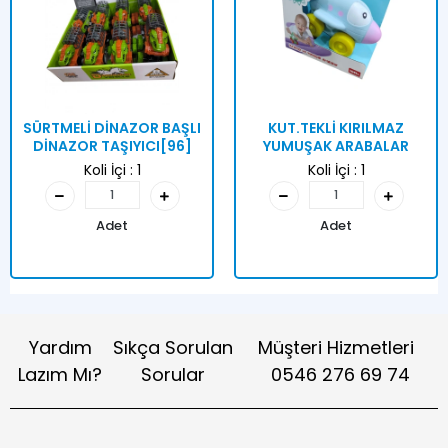
SÜRTMELİ DİNAZOR BAŞLI
KUT.TEKLİ KIRILMAZ
DİNAZOR TAŞIYICI[96]
YUMUŞAK ARABALAR
Koli İçi :
1
Koli İçi :
1
Adet
Adet
Yardım
Sıkça Sorulan
Müşteri Hizmetleri
Lazım Mı?
Sorular
0546 276 69 74