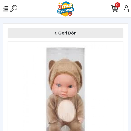
0
Geri Dön