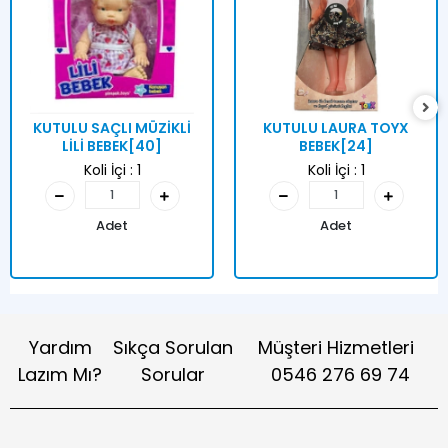
KUTULU SAÇLI MÜZİKLİ
KUTULU LAURA TOYX
LİLİ BEBEK[40]
BEBEK[24]
Koli İçi :
1
Koli İçi :
1
Adet
Adet
Yardım
Sıkça Sorulan
Müşteri Hizmetleri
Lazım Mı?
Sorular
0546 276 69 74