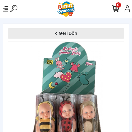
0
Geri Dön