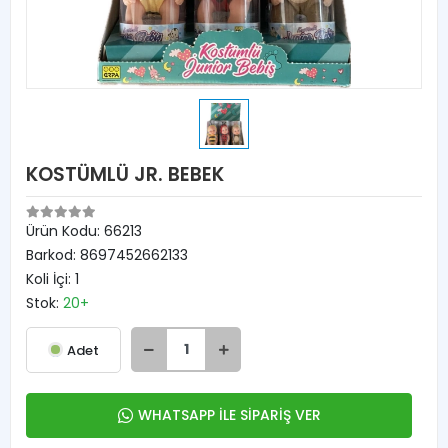
KOSTÜMLÜ JR. BEBEK
Ürün Kodu:
66213
Barkod:
8697452662133
Koli İçi:
1
Stok:
20+
Adet
WHATSAPP İLE SİPARİŞ VER