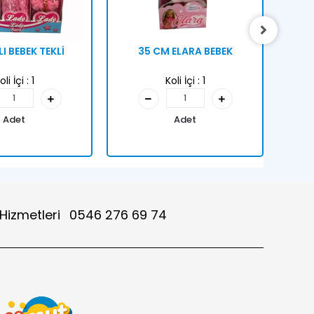
I BEBEK TEKLİ
35 CM ELARA BEBEK
HAY
oli İçi :
1
Koli İçi :
1
Adet
Adet
 Hizmetleri
0546 276 69 74