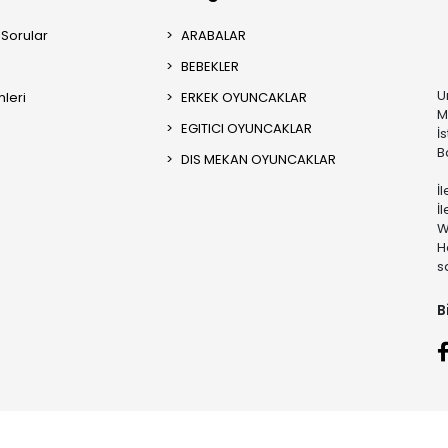
 Sorular
ARABALAR
BEBEKLER
U
mleri
ERKEK OYUNCAKLAR
M
EGITICI OYUNCAKLAR
İ
B
DIS MEKAN OYUNCAKLAR
İ
İ
W
H
s
B