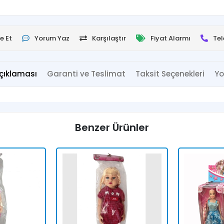
e Et
Yorum Yaz
Karşılaştır
Fiyat Alarmı
Tel
çıklaması
Garanti ve Teslimat
Taksit Seçenekleri
Yo
Benzer Ürünler