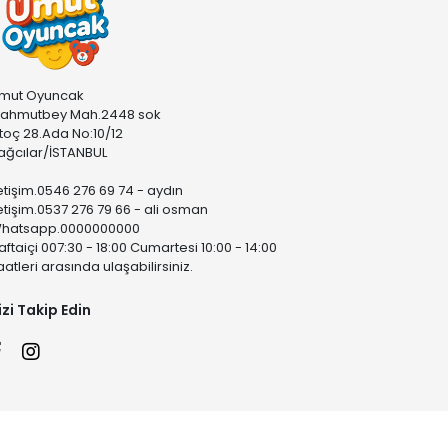
mut Oyuncak
ahmutbey Mah.2448 sok
stoç 28.Ada No:10/12
ağcılar/İSTANBUL
letişim.0546 276 69 74 - aydın
letişim.0537 276 79 66 - ali osman
hatsapp.0000000000
aftaiçi 007:30 - 18:00 Cumartesi 10:00 - 14:00
aatleri arasında ulaşabilirsiniz.
izi Takip Edin