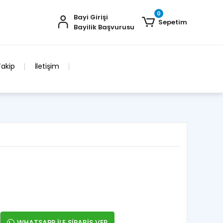
0
Bayi Girişi
Sepetim
Bayilik Başvurusu
Takip
İletişim
WHATSAPP İLE SİPARİŞ VER