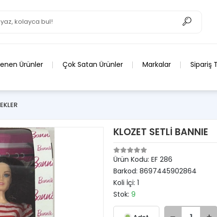
lenen Ürünler
Çok Satan Ürünler
Markalar
Sipariş 
EKLER
KLOZET SETLİ BANNIE
Ürün Kodu:
EF 286
Barkod:
8697445902864
Koli İçi:
1
Stok:
9