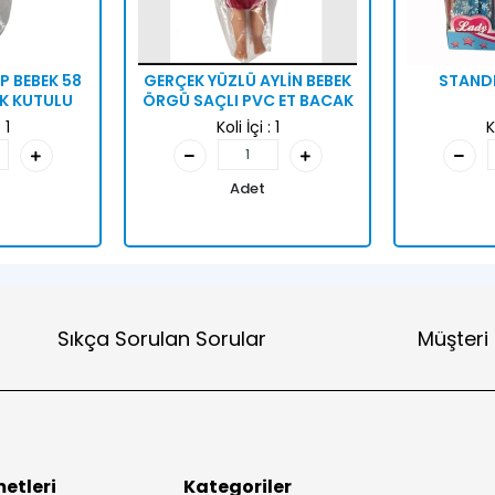
P BEBEK 58
GERÇEK YÜZLÜ AYLİN BEBEK
STANDL
K KUTULU
ÖRGÜ SAÇLI PVC ET BACAK
:
1
Koli İçi :
1
K
Adet
Sıkça Sorulan Sorular
Müşteri
etleri
Kategoriler