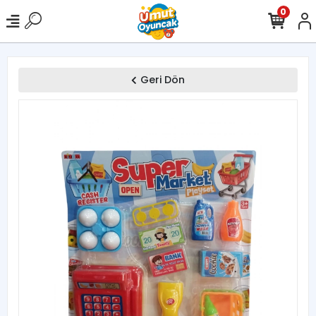
0
Geri Dön