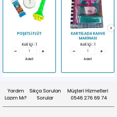
POŞETLİ FLÜT
KARTELADA KAHVE
MAKİNASI
Koli İçi :
1
Koli İçi :
1
Adet
Adet
Yardım
Sıkça Sorulan
Müşteri Hizmetleri
Lazım Mı?
Sorular
0546 276 69 74