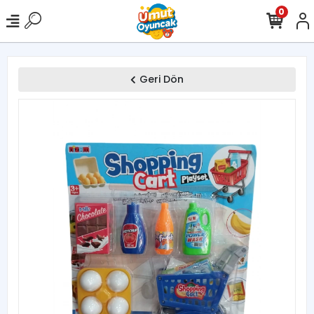
0
Geri Dön