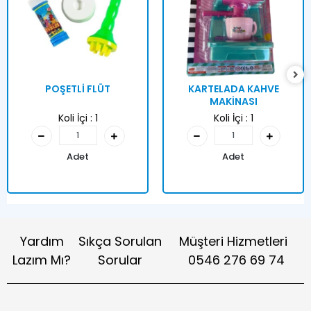
POŞETLİ FLÜT
KARTELADA KAHVE
MAKİNASI
Koli İçi :
1
Koli İçi :
1
Adet
Adet
Yardım
Sıkça Sorulan
Müşteri Hizmetleri
Lazım Mı?
Sorular
0546 276 69 74