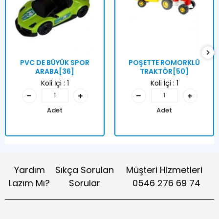
PVC DE BÜYÜK SPOR
POŞETTE ROMORKLÜ
ARABA[36]
TRAKTÖR[50]
Koli İçi :
1
Koli İçi :
1
Adet
Adet
Yardım
Sıkça Sorulan
Müşteri Hizmetleri
Lazım Mı?
Sorular
0546 276 69 74