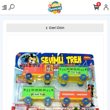
0
Geri Dön