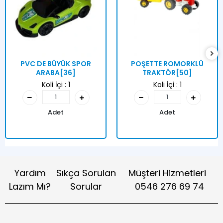
PVC DE BÜYÜK SPOR
POŞETTE ROMORKLÜ
ARABA[36]
TRAKTÖR[50]
Koli İçi :
1
Koli İçi :
1
Adet
Adet
Yardım
Sıkça Sorulan
Müşteri Hizmetleri
Lazım Mı?
Sorular
0546 276 69 74