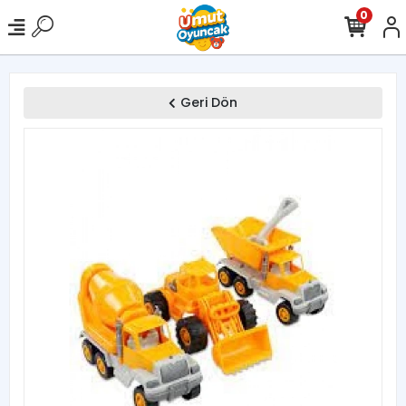
0
Geri Dön