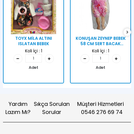
TOYX MİLA ALTINI
KONUŞAN ZEYNEP BEBEK
ISLATAN BEBEK
58 CM SERT BACAK
KUTULU
Koli İçi :
1
Koli İçi :
1
Adet
Adet
Yardım
Sıkça Sorulan
Müşteri Hizmetleri
Lazım Mı?
Sorular
0546 276 69 74