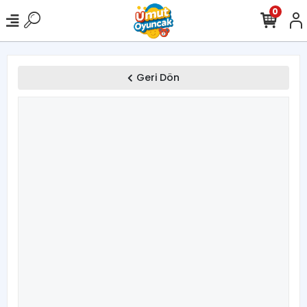
0
Geri Dön