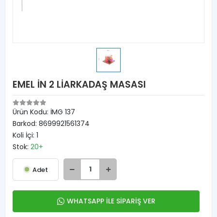
EMEL İN 2 LİARKADAŞ MASASI
Ürün Kodu:
İMG 137
Barkod:
8699921561374
Koli İçi:
1
Stok:
20+
Adet
WHATSAPP İLE SİPARİŞ VER