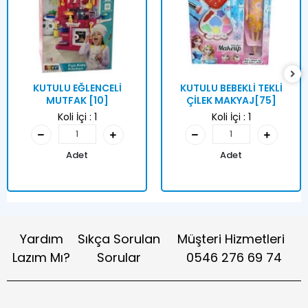
KUTULU EĞLENCELİ
KUTULU BEBEKLİ TEKLİ
MUTFAK [10]
ÇİLEK MAKYAJ[75]
Koli İçi :
1
Koli İçi :
1
Adet
Adet
Yardım
Sıkça Sorulan
Müşteri Hizmetleri
Lazım Mı?
Sorular
0546 276 69 74