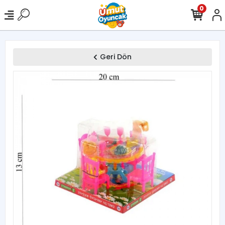
0
Geri Dön