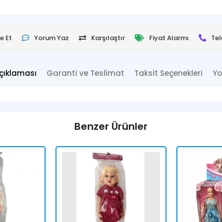
e Et
Yorum Yaz
Karşılaştır
Fiyat Alarmı
Tel
çıklaması
Garanti ve Teslimat
Taksit Seçenekleri
Yo
Benzer Ürünler