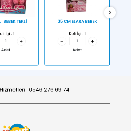
I BEBEK TEKLİ
35 CM ELARA BEBEK
HAY
oli İçi :
1
Koli İçi :
1
Adet
Adet
 Hizmetleri
0546 276 69 74