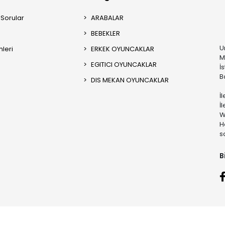
 Sorular
ARABALAR
BEBEKLER
U
mleri
ERKEK OYUNCAKLAR
M
EGITICI OYUNCAKLAR
İ
B
DIS MEKAN OYUNCAKLAR
İ
İ
W
H
s
B