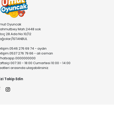
mut Oyuncak
ahmutbey Mah.2448 sok
stoç 28.Ada No:10/12
ağcılar/İSTANBUL
letişim.0546 276 69 74 - aydın
letişim.0537 276 79 66 - ali osman
hatsapp.0000000000
aftaiçi 007:30 - 18:00 Cumartesi 10:00 - 14:00
aatleri arasında ulaşabilirsiniz.
izi Takip Edin