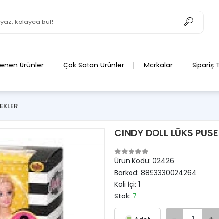
lenen Ürünler
Çok Satan Ürünler
Markalar
Sipariş 
EKLER
CINDY DOLL LÜKS PUSE
Ürün Kodu:
02426
Barkod:
8893330024264
Koli İçi:
1
Stok:
7