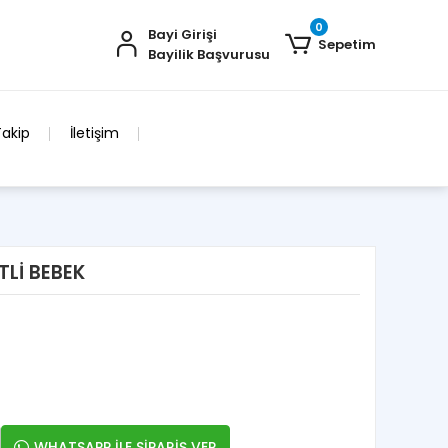
0
Bayi Girişi
Sepetim
Bayilik Başvurusu
Takip
İletişim
TLİ BEBEK
WHATSAPP İLE SİPARİŞ VER