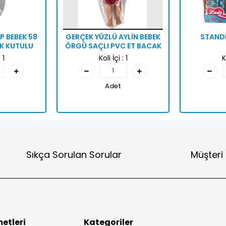
P BEBEK 58
GERÇEK YÜZLÜ AYLİN BEBEK
STANDL
K KUTULU
ÖRGÜ SAÇLI PVC ET BACAK
:
1
Koli İçi :
1
K
Adet
Sıkça Sorulan Sorular
Müşteri
etleri
Kategoriler