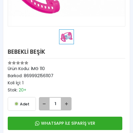
BEBEKLİ BEŞİK
Ürün Kodu:
İMG 110
Barkod:
8699921561107
Koli İçi:
1
Stok:
20+
Adet
WHATSAPP İLE SİPARİŞ VER