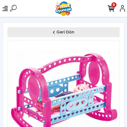
0
Geri Dön