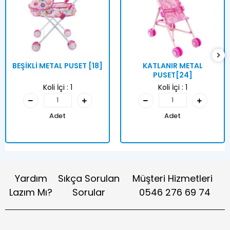
BEŞİKLİ METAL PUSET [18]
KATLANIR METAL
PUSET[24]
Koli İçi :
1
Koli İçi :
1
Adet
Adet
Yardım
Sıkça Sorulan
Müşteri Hizmetleri
Lazım Mı?
Sorular
0546 276 69 74