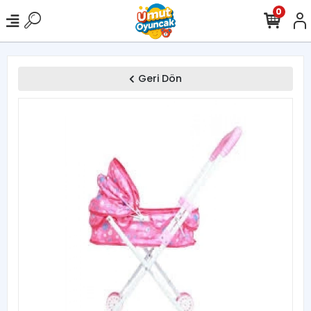
0
Geri Dön