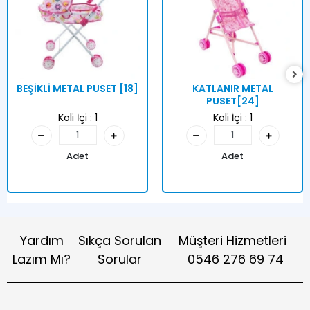
BEŞİKLİ METAL PUSET [18]
KATLANIR METAL
PUSET[24]
Koli İçi :
1
Koli İçi :
1
Adet
Adet
Yardım
Sıkça Sorulan
Müşteri Hizmetleri
Lazım Mı?
Sorular
0546 276 69 74