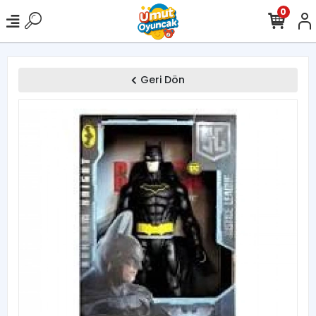
0
Geri Dön