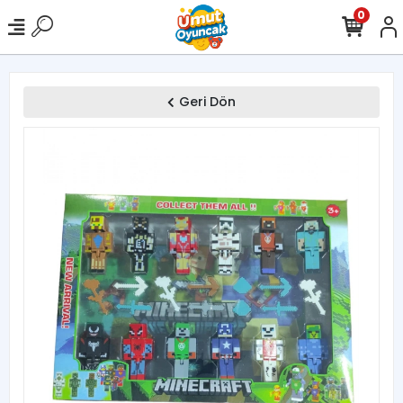
0
Geri Dön