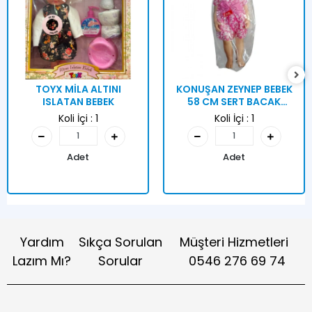
TOYX MİLA ALTINI
KONUŞAN ZEYNEP BEBEK
ISLATAN BEBEK
58 CM SERT BACAK
KUTULU
Koli İçi :
1
Koli İçi :
1
Adet
Adet
Yardım
Sıkça Sorulan
Müşteri Hizmetleri
Lazım Mı?
Sorular
0546 276 69 74