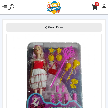
0
Geri Dön